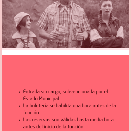
Entrada sin cargo, subvencionada por el
Estado Municipal
La boletería se habilita una hora antes de la
función
Las reservas son válidas hasta media hora
antes del inicio de la función