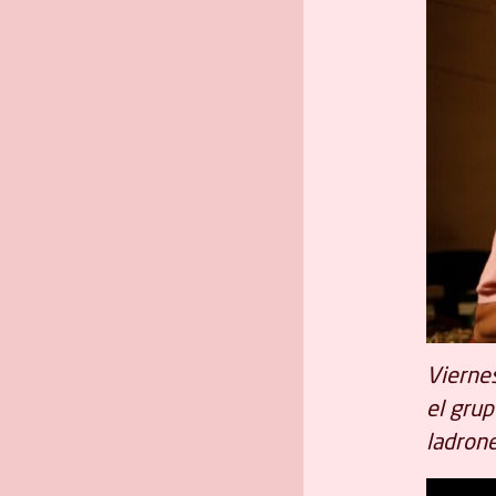
Viernes
el gru
ladrone