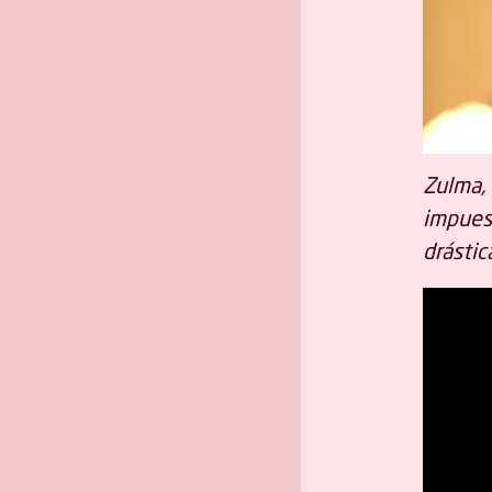
Zulma, 
impuest
drástic