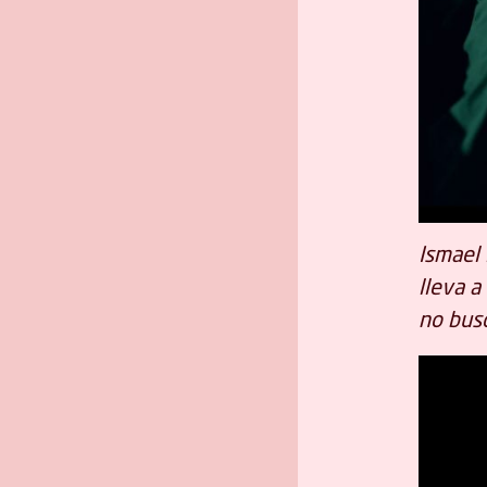
Ismael 
lleva 
no busc