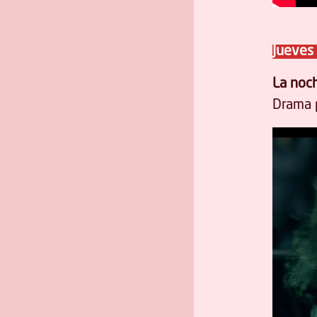
Jueves 
La noch
Drama p