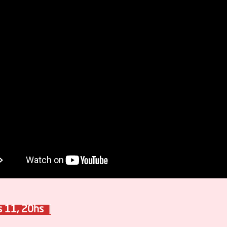
s 11, 20hs |