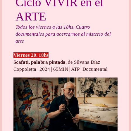
Ciclo VIVIR en el
ARTE
Todos los viernes a las 18hs. Cuatro
documentales para acercarnos al misterio del
arte
Viernes 20, 18hs
Scafati, palabra pintada
, de Silvana Díaz
Coppoletta | 2024 | 65MIN | ATP | Documental